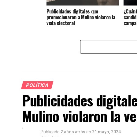
Publicidades digitales que
¿Cuánt
promocionaron a Mulino violaron la
candid
veda electoral
campañ
POLÍTICA
Publicidades digita
Mulino violaron la ve
Publicado
2 años atrás
en
21 mayo, 2024