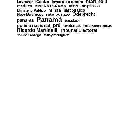
martinelli
lavado de dinero
Laurentino Cortizo
meduca
MINERA PANAMA
ministerio publico
Minsa
narcotrafico
Ministerio Público
nito cortizo
Odebrecht
New Business
Panamá
panama
peculado
prd
policia nacional
protestas
Realizando Metas
Ricardo Martinelli
Tribunal Electoral
Yanibel Abrego
zulay rodriguez