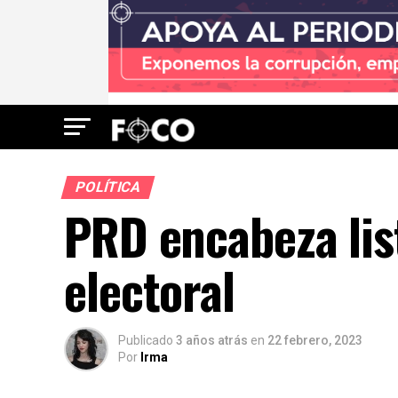
POLÍTICA
PRD encabeza lis
electoral
Publicado
3 años atrás
en
22 febrero, 2023
Por
Irma