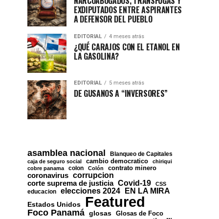
NARCOABOGADOS, TRÁNSFUGAS Y
EXDIPUTADOS ENTRE ASPIRANTES
A DEFENSOR DEL PUEBLO
EDITORIAL
4 meses atrás
¿QUÉ CARAJOS CON EL ETANOL EN
LA GASOLINA?
EDITORIAL
5 meses atrás
DE GUSANOS A “INVERSORES”
asamblea nacional
Blanqueo de Capitales
cambio democratico
caja de seguro social
chiriqui
contrato minero
colon
cobre panama
Colón
corrupcion
coronavirus
Covid-19
corte suprema de justicia
CSS
EN LA MIRA
elecciones 2024
educacion
Featured
Estados Unidos
Foco Panamá
glosas
Glosas de Foco