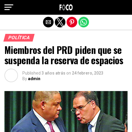
Salir de la versión móvil
POLÍTICA
Miembros del PRD piden que se
suspenda la reserva de espacios
Published
3 años atrás
on
24 febrero, 2023
By
admin