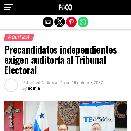
Salir de la versión móvil
POLÍTICA
Precandidatos independientes
exigen auditoría al Tribunal
Electoral
Published
4 años atrás
on
18 octubre, 2022
By
admin