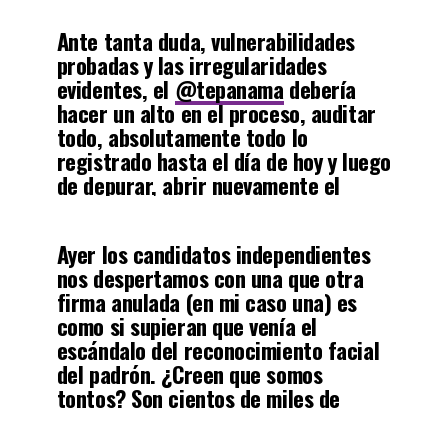
Ante tanta duda, vulnerabilidades
probadas y las irregularidades
evidentes, el
@tepanama
debería
hacer un alto en el proceso, auditar
todo, absolutamente todo lo
registrado hasta el día de hoy y luego
de depurar, abrir nuevamente el
proceso con mayores controles
Ayer los candidatos independientes
— Ana Matilde Gómez R. (@AnaMatildeGomez)
October
nos despertamos con una que otra
17, 2022
firma anulada (en mi caso una) es
como si supieran que venía el
escándalo del reconocimiento facial
del padrón. ¿Creen que somos
tontos? Son cientos de miles de
vídeos que sabemos que no revisaron
en un día…