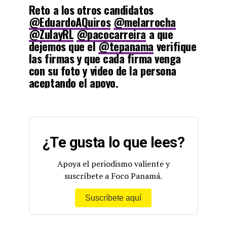
Reto a los otros candidatos
@EduardoAQuiros
@melarrocha
— Samantha Acrich (@samacrich)
October 17, 2022
@ZulayRL
@pacocarreira
a que
dejemos que el
@tepanama
verifique
las firmas y que cada firma venga
con su foto y video de la persona
aceptando el apoyo.
Cambiar Panamá sin juega vivo ni
maleanteria.
¿Te gusta lo que lees?
Sean honestos 🇵🇦
https://t.co/kCmHSD9d8m
Apoya el periodismo valiente y
suscríbete a Foco Panamá.
— Katleen Levy García (@KatleenLevyG)
October 17,
2022
Suscríbete aquí