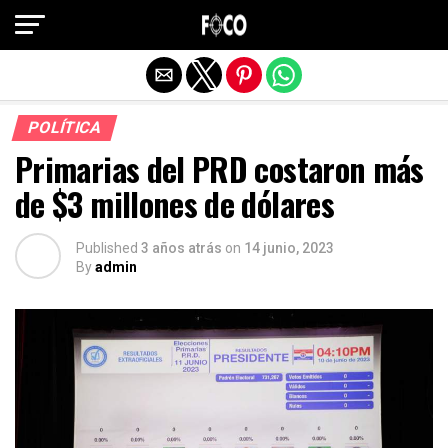
Salir de la versión móvil
POLÍTICA
Primarias del PRD costaron más
de $3 millones de dólares
Published
3 años atrás
on
14 junio, 2023
By
admin