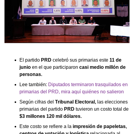
El partido
PRD
celebró sus primarias este
11 de
junio
en el que participaron
casi medio millón de
personas.
Lee también:
Diputados terminaron trasquilados en
primarias del PRD, mira aquí quiénes no salieron
Según cifras del
Tribunal Electoral,
las elecciones
primarias del partido
PRD
tuvieron un costo total de
$3 millones 120 mil dólares.
Este costo se refiere a la
impresión de papeletas,
centros de votación y logística
relacionada al