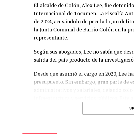
El alcalde de Colón, Alex Lee, fue detenid
Internacional de Tocumen. La Fiscalía Ant
de 2024, acusándolo de peculado, un delito
la Junta Comunal de Barrio Colón en la pro
representante.
Según sus abogados, Lee no sabía que desd
salida del país producto de la investigaci
Desde que asumió el cargo en 2020, Lee ha
presupuesto. Sin embargo, gran parte de e
administrativos y salariales, dejando sol
infraestructura y servicios públicos. Este 
se destinaron a funcionamiento y solo $4.9
SI
Durante su mandato, Lee incrementó la pla
1,003 funcionarios. Este crecimiento ha su