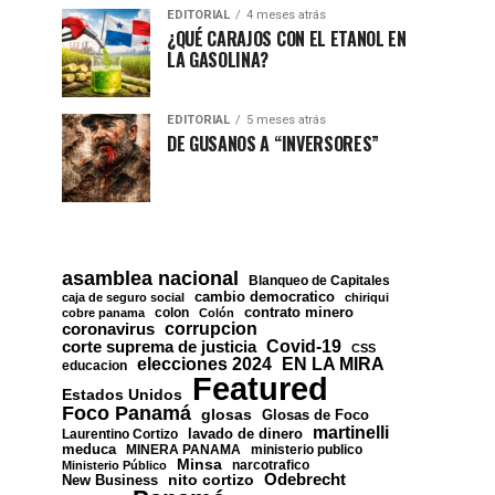
EDITORIAL
4 meses atrás
¿QUÉ CARAJOS CON EL ETANOL EN
LA GASOLINA?
EDITORIAL
5 meses atrás
DE GUSANOS A “INVERSORES”
asamblea nacional
Blanqueo de Capitales
cambio democratico
caja de seguro social
chiriqui
contrato minero
colon
cobre panama
Colón
corrupcion
coronavirus
Covid-19
corte suprema de justicia
CSS
EN LA MIRA
elecciones 2024
educacion
Featured
Estados Unidos
Foco Panamá
glosas
Glosas de Foco
martinelli
lavado de dinero
Laurentino Cortizo
meduca
MINERA PANAMA
ministerio publico
Minsa
narcotrafico
Ministerio Público
nito cortizo
Odebrecht
New Business