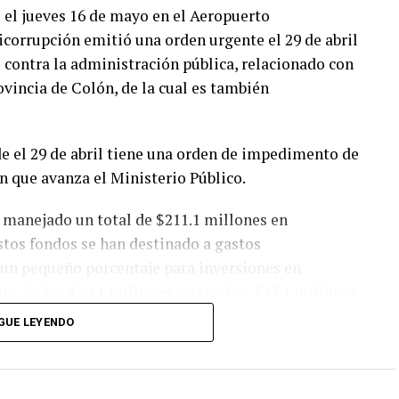
o el jueves 16 de mayo en el Aeropuerto
icorrupción emitió una orden urgente el 29 de abril
 contra la administración pública, relacionado con
vincia de Colón, de la cual es también
e el 29 de abril tiene una orden de impedimento de
ón que avanza el Ministerio Público.
 manejado un total de $211.1 millones en
stos fondos se han destinado a gastos
o un pequeño porcentaje para inversiones en
año, de los $48.1 millones asignados, $43.1 millones
 millones a inversiones.
GUE LEYENDO
nilla municipal en un 51.5%, pasando de 662 a
puesto un aumento significativo en el gasto en