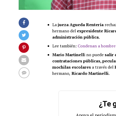
La
jueza Agueda Rentería
recha
hermano del
expresidente Ricar
administración pública.
Lee también:
Condenan a hombre q
Mario Martinell
i no puede
salir 
contrataciones públicas, pecula
mochilas escolares
a través del
hermano,
Ricardo Martinelli.
¿Te g
Apoya el periodism