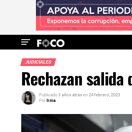
JUDICIALES
Rechazan salida d
Publicado
3 años atrás
en
24 febrero, 2023
Por
Irma