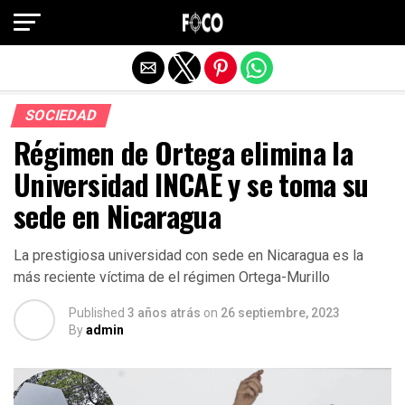
Salir de la versión móvil
SOCIEDAD
Régimen de Ortega elimina la
Universidad INCAE y se toma su
sede en Nicaragua
La prestigiosa universidad con sede en Nicaragua es la
más reciente víctima de el régimen Ortega-Murillo
Published
3 años atrás
on
26 septiembre, 2023
By
admin