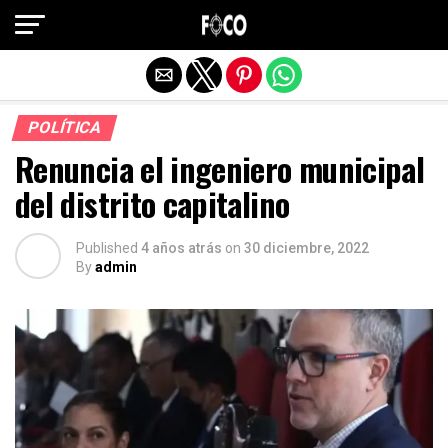
Salir de la versión móvil
POLÍTICA
Renuncia el ingeniero municipal
del distrito capitalino
Published
4 años atrás
on
30 diciembre, 2022
By
admin