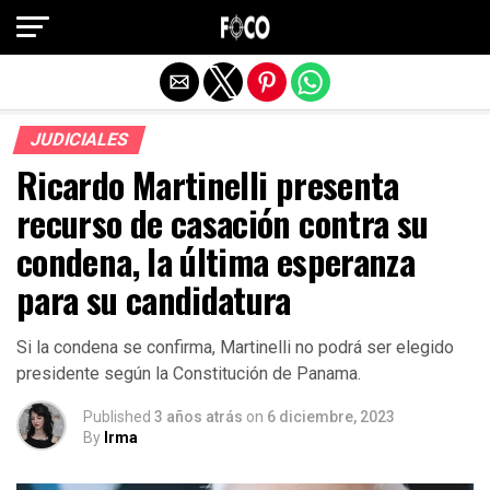
Salir de la versión móvil
JUDICIALES
Ricardo Martinelli presenta
recurso de casación contra su
condena, la última esperanza
para su candidatura
Si la condena se confirma, Martinelli no podrá ser elegido
presidente según la Constitución de Panama.
Published
3 años atrás
on
6 diciembre, 2023
By
Irma