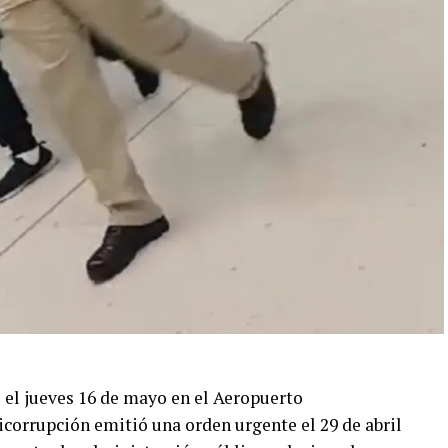
o el jueves 16 de mayo en el Aeropuerto
icorrupción emitió una orden urgente el 29 de abril