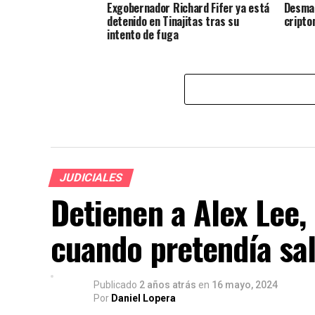
Exgobernador Richard Fifer ya está
Desman
detenido en Tinajitas tras su
cript
intento de fuga
JUDICIALES
Detienen a Alex Lee,
cuando pretendía sal
Publicado
2 años atrás
en
16 mayo, 2024
Por
Daniel Lopera