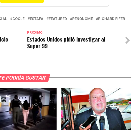
CIAL
COCLE
ESTAFA
FEATURED
PENONOME
RICHARD FIFER
PRÓXIMO
icio
Estados Unidos pidió investigar al
Super 99
TE PODRÍA GUSTAR