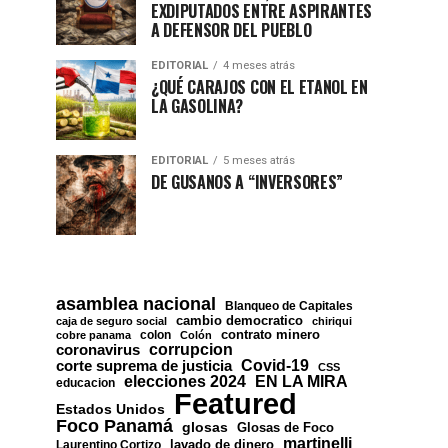
EXDIPUTADOS ENTRE ASPIRANTES
A DEFENSOR DEL PUEBLO
EDITORIAL
4 meses atrás
¿QUÉ CARAJOS CON EL ETANOL EN
LA GASOLINA?
EDITORIAL
5 meses atrás
DE GUSANOS A “INVERSORES”
asamblea nacional
Blanqueo de Capitales
cambio democratico
caja de seguro social
chiriqui
contrato minero
colon
cobre panama
Colón
corrupcion
coronavirus
Covid-19
corte suprema de justicia
CSS
EN LA MIRA
elecciones 2024
educacion
Featured
Estados Unidos
Foco Panamá
glosas
Glosas de Foco
martinelli
lavado de dinero
Laurentino Cortizo