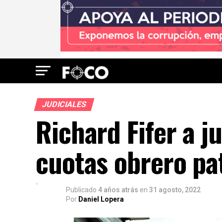
JUDICIALES
Richard Fifer a j
cuotas obrero pa
Publicado
4 años atrás
en
31 agosto, 2022
Por
Daniel Lopera