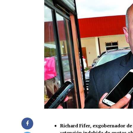
Richard Fifer,
exgobernador de 
r
etención indebida de cuotas ob