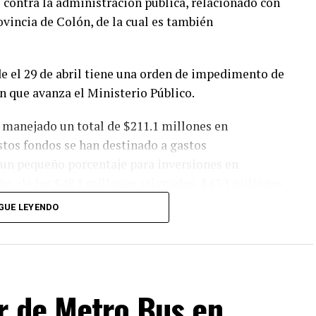
 contra la administración pública, relacionado con
vincia de Colón, de la cual es también
e el 29 de abril tiene una orden de impedimento de
ón que avanza el Ministerio Público.
 manejado un total de $211.1 millones en
stos fondos se han destinado a gastos
o un pequeño porcentaje para inversiones en
año, de los $48.1 millones asignados, $43.1 millones
 millones a inversiones.
GUE LEYENDO
nilla municipal en un 51.5%, pasando de 662 a
puesto un aumento significativo en el gasto en
 en 2024, frente a los $12 millones de 2020.
r de Metro Bus en
as, especialmente por parte de Diógenes Galván,