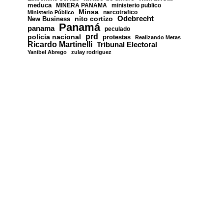
meduca
MINERA PANAMA
ministerio publico
Minsa
narcotrafico
Ministerio Público
nito cortizo
Odebrecht
New Business
Panamá
panama
peculado
prd
policia nacional
protestas
Realizando Metas
Ricardo Martinelli
Tribunal Electoral
Yanibel Abrego
zulay rodriguez