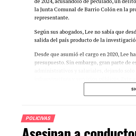
de 2024, acusándolo de peculado, un delito
la Junta Comunal de Barrio Colón en la pro
representante.
Según sus abogados, Lee no sabía que desd
salida del país producto de la investigaci
Desde que asumió el cargo en 2020, Lee ha
presupuesto. Sin embargo, gran parte de e
administrativos y salariales, dejando sol
infraestructura y servicios públicos. Este 
se destinaron a funcionamiento y solo $4.9
SI
Durante su mandato, Lee incrementó la pla
1,003 funcionarios. Este crecimiento ha su
salarios, alcanzando más de $20.1 millones
POLICIVAS
Asesinan a conducto
La gestión de Lee ha sido objeto de crític