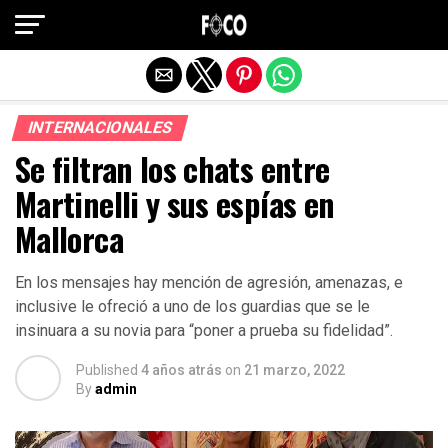
Salir de la versión móvil
INTERNACIONALES
Se filtran los chats entre
Martinelli y sus espías en
Mallorca
En los mensajes hay mención de agresión, amenazas, e
inclusive le ofreció a uno de los guardias que se le
insinuara a su novia para “poner a prueba su fidelidad”.
Published
4 años atrás
on
21 marzo, 2022
By
admin