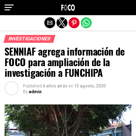
Salir de la versión móvil
INVESTIGACIONES
SENNIAF agrega información de
FOCO para ampliación de la
investigación a FUNCHIPA
Published
6 años atrás
on
13 agosto, 2020
By
admin