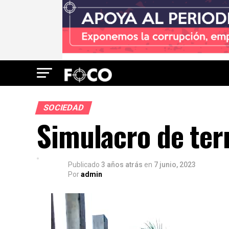
SOCIEDAD
Simulacro de ter
Publicado
3 años atrás
en
7 junio, 2023
Por
admin