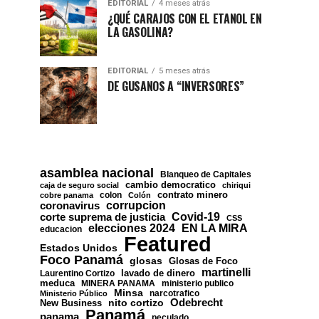
EDITORIAL
4 meses atrás
¿QUÉ CARAJOS CON EL ETANOL EN
LA GASOLINA?
EDITORIAL
5 meses atrás
DE GUSANOS A “INVERSORES”
asamblea nacional
Blanqueo de Capitales
cambio democratico
caja de seguro social
chiriqui
contrato minero
colon
cobre panama
Colón
corrupcion
coronavirus
Covid-19
corte suprema de justicia
CSS
EN LA MIRA
elecciones 2024
educacion
Featured
Estados Unidos
Foco Panamá
glosas
Glosas de Foco
martinelli
lavado de dinero
Laurentino Cortizo
meduca
MINERA PANAMA
ministerio publico
Minsa
narcotrafico
Ministerio Público
nito cortizo
Odebrecht
New Business
Panamá
panama
peculado