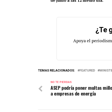
de junio a las 12 medio día.
¿Te g
Apoya el periodism
TEMAS RELACIONADOS:
FEATURED
MINIST
NO TE PIERDAS
ASEP podría poner multas mill
a empresas de energía