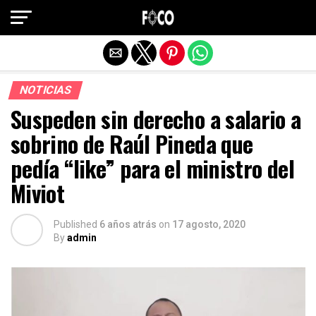
Salir de la versión móvil
NOTICIAS
Suspeden sin derecho a salario a
sobrino de Raúl Pineda que
pedía “like” para el ministro del
Miviot
Published
6 años atrás
on
17 agosto, 2020
By
admin