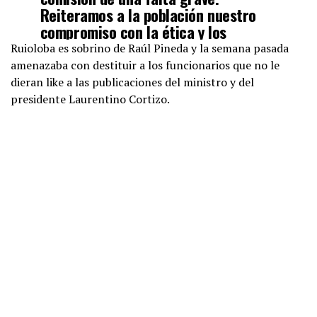
Reiteramos a la población nuestro
compromiso con la ética y los
valores.
#TrabajandoPorPanamá
Ruioloba es sobrino de Raúl Pineda y la semana pasada
pic.twitter.com/DCItVsfYqr
amenazaba con destituir a los funcionarios que no le
dieran like a las publicaciones del ministro y del
presidente Laurentino Cortizo.
— Ministerio de Vivienda y Ordenamiento Territorial
(@MIVIOTPma)
August 18, 2020