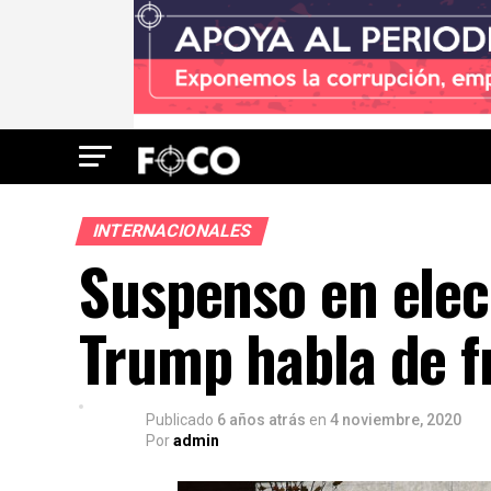
INTERNACIONALES
Suspenso en elec
Trump habla de f
Publicado
6 años atrás
en
4 noviembre, 2020
Por
admin