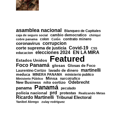
asamblea nacional
Blanqueo de Capitales
cambio democratico
caja de seguro social
chiriqui
contrato minero
colon
cobre panama
Colón
corrupcion
coronavirus
Covid-19
corte suprema de justicia
CSS
EN LA MIRA
elecciones 2024
educacion
Featured
Estados Unidos
Foco Panamá
glosas
Glosas de Foco
martinelli
lavado de dinero
Laurentino Cortizo
meduca
MINERA PANAMA
ministerio publico
Minsa
narcotrafico
Ministerio Público
nito cortizo
Odebrecht
New Business
Panamá
panama
peculado
prd
policia nacional
protestas
Realizando Metas
Ricardo Martinelli
Tribunal Electoral
Yanibel Abrego
zulay rodriguez