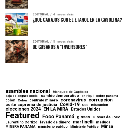
EDITORIAL
4 meses atrás
¿QUÉ CARAJOS CON EL ETANOL EN LA GASOLINA?
EDITORIAL
5 meses atrás
DE GUSANOS A “INVERSORES”
asamblea nacional
Blanqueo de Capitales
cambio democratico
chiriqui
caja de seguro social
cobre panama
corrupcion
coronavirus
contrato minero
colon
Colón
Covid-19
corte suprema de justicia
educacion
CSS
elecciones 2024
EN LA MIRA
Estados Unidos
Featured
Foco Panamá
glosas
Glosas de Foco
martinelli
lavado de dinero
meduca
Laurentino Cortizo
Minsa
MINERA PANAMA
ministerio publico
Ministerio Público