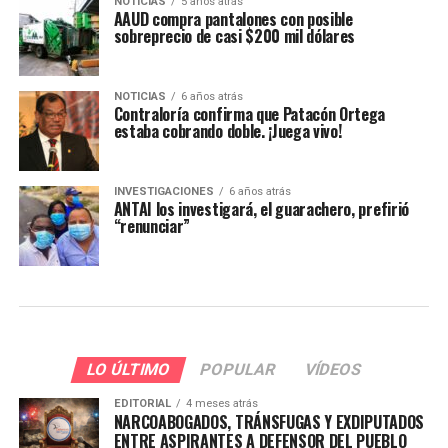
NOTICIAS
5 años atrás
AAUD compra pantalones con posible
sobreprecio de casi $200 mil dólares
NOTICIAS
6 años atrás
Contraloría confirma que Patacón Ortega
estaba cobrando doble. ¡Juega vivo!
INVESTIGACIONES
6 años atrás
ANTAI los investigará, el guarachero, prefirió
“renunciar”
LO ÚLTIMO
POPULAR
VÍDEOS
EDITORIAL
4 meses atrás
NARCOABOGADOS, TRÁNSFUGAS Y EXDIPUTADOS
ENTRE ASPIRANTES A DEFENSOR DEL PUEBLO