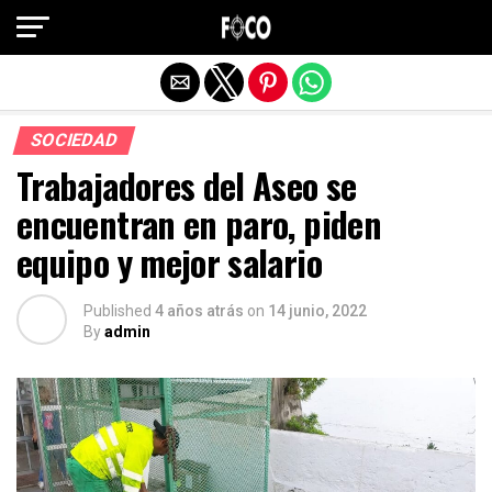
Salir de la versión móvil
SOCIEDAD
Trabajadores del Aseo se
encuentran en paro, piden
equipo y mejor salario
Published
4 años atrás
on
14 junio, 2022
By
admin