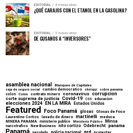
EDITORIAL
4 meses atrás
¿QUÉ CARAJOS CON EL ETANOL EN LA GASOLINA?
EDITORIAL
5 meses atrás
DE GUSANOS A “INVERSORES”
asamblea nacional
Blanqueo de Capitales
cambio democratico
chiriqui
caja de seguro social
cobre panama
corrupcion
coronavirus
contrato minero
colon
Colón
Covid-19
corte suprema de justicia
educacion
CSS
elecciones 2024
EN LA MIRA
Estados Unidos
Featured
Foco Panamá
glosas
Glosas de Foco
martinelli
lavado de dinero
meduca
Laurentino Cortizo
Minsa
MINERA PANAMA
ministerio publico
Ministerio Público
Odebrecht
panama
nito cortizo
narcotrafico
New Business
Panamá
prd
policia nacional
protestas
peculado