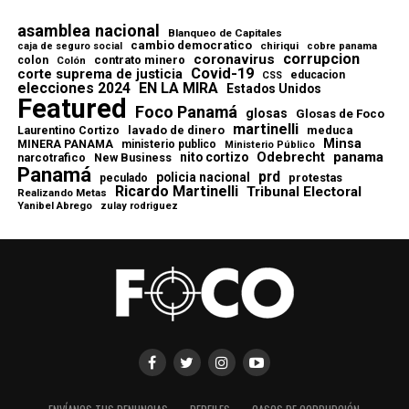
asamblea nacional
Blanqueo de Capitales
cambio democratico
chiriqui
caja de seguro social
cobre panama
corrupcion
coronavirus
contrato minero
colon
Colón
Covid-19
corte suprema de justicia
educacion
CSS
elecciones 2024
EN LA MIRA
Estados Unidos
Featured
Foco Panamá
glosas
Glosas de Foco
martinelli
lavado de dinero
meduca
Laurentino Cortizo
Minsa
MINERA PANAMA
ministerio publico
Ministerio Público
Odebrecht
panama
nito cortizo
narcotrafico
New Business
Panamá
prd
policia nacional
protestas
peculado
Ricardo Martinelli
Tribunal Electoral
Realizando Metas
Yanibel Abrego
zulay rodriguez