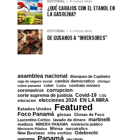
EDITORIAL
4 meses atrás
¿QUÉ CARAJOS CON EL ETANOL EN
LA GASOLINA?
EDITORIAL
5 meses atrás
DE GUSANOS A “INVERSORES”
asamblea nacional
Blanqueo de Capitales
cambio democratico
caja de seguro social
chiriqui
contrato minero
colon
cobre panama
Colón
corrupcion
coronavirus
Covid-19
corte suprema de justicia
CSS
EN LA MIRA
elecciones 2024
educacion
Featured
Estados Unidos
Foco Panamá
glosas
Glosas de Foco
martinelli
lavado de dinero
Laurentino Cortizo
meduca
MINERA PANAMA
ministerio publico
Minsa
narcotrafico
Ministerio Público
nito cortizo
Odebrecht
New Business
Panamá
panama
peculado