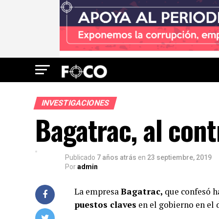
INVESTIGACIONES
Bagatrac, al con
Publicado
7 años atrás
en
23 septiembre, 2019
Por
admin
La empresa
Bagatrac,
que confesó ha
puestos claves
en el gobierno en el 