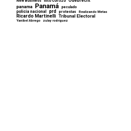
Odebrecht
nito cortizo
New Business
Panamá
panama
peculado
prd
policia nacional
protestas
Realizando Metas
Ricardo Martinelli
Tribunal Electoral
Yanibel Abrego
zulay rodriguez