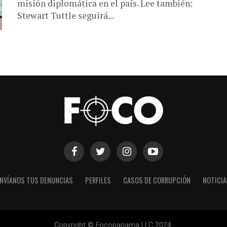
misión diplomática en el país. Lee también:
Stewart Tuttle seguirá...
NVÍANOS TUS DENUNCIAS
PERFILES
CASOS DE CORRUPCIÓN
NOTICI
Copyright © Focopanama LLC 2024.