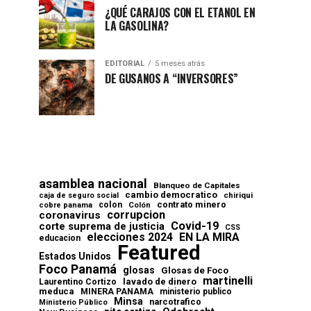
¿QUÉ CARAJOS CON EL ETANOL EN
LA GASOLINA?
EDITORIAL
5 meses atrás
DE GUSANOS A “INVERSORES”
asamblea nacional
Blanqueo de Capitales
cambio democratico
chiriqui
caja de seguro social
contrato minero
colon
cobre panama
Colón
corrupcion
coronavirus
Covid-19
corte suprema de justicia
CSS
elecciones 2024
EN LA MIRA
educacion
Featured
Estados Unidos
Foco Panamá
glosas
Glosas de Foco
martinelli
lavado de dinero
Laurentino Cortizo
meduca
MINERA PANAMA
ministerio publico
Minsa
narcotrafico
Ministerio Público