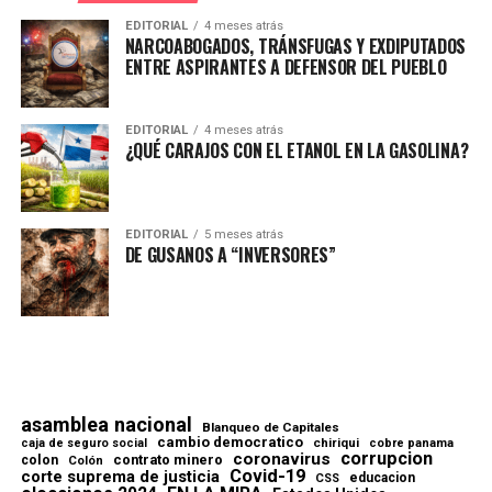
EDITORIAL
4 meses atrás
NARCOABOGADOS, TRÁNSFUGAS Y EXDIPUTADOS
ENTRE ASPIRANTES A DEFENSOR DEL PUEBLO
EDITORIAL
4 meses atrás
¿QUÉ CARAJOS CON EL ETANOL EN LA GASOLINA?
EDITORIAL
5 meses atrás
DE GUSANOS A “INVERSORES”
asamblea nacional
Blanqueo de Capitales
cambio democratico
chiriqui
caja de seguro social
cobre panama
corrupcion
coronavirus
contrato minero
colon
Colón
Covid-19
corte suprema de justicia
educacion
CSS