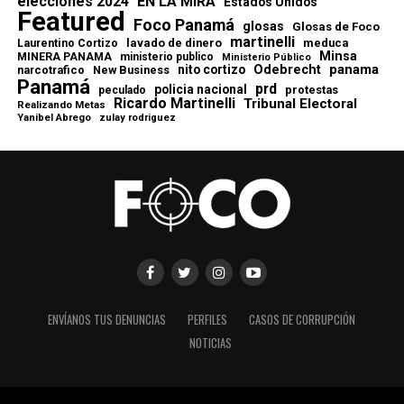
elecciones 2024
EN LA MIRA
Estados Unidos
Featured
Foco Panamá
glosas
Glosas de Foco
martinelli
lavado de dinero
meduca
Laurentino Cortizo
Minsa
MINERA PANAMA
ministerio publico
Ministerio Público
Odebrecht
panama
nito cortizo
narcotrafico
New Business
Panamá
prd
policia nacional
protestas
peculado
Ricardo Martinelli
Tribunal Electoral
Realizando Metas
Yanibel Abrego
zulay rodriguez
ENVÍANOS TUS DENUNCIAS
PERFILES
CASOS DE CORRUPCIÓN
NOTICIAS