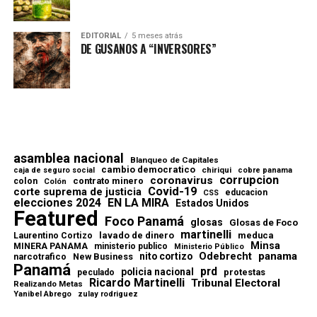
EDITORIAL
5 meses atrás
DE GUSANOS A “INVERSORES”
asamblea nacional
Blanqueo de Capitales
cambio democratico
chiriqui
caja de seguro social
cobre panama
corrupcion
coronavirus
contrato minero
colon
Colón
Covid-19
corte suprema de justicia
educacion
CSS
elecciones 2024
EN LA MIRA
Estados Unidos
Featured
Foco Panamá
glosas
Glosas de Foco
martinelli
lavado de dinero
meduca
Laurentino Cortizo
Minsa
MINERA PANAMA
ministerio publico
Ministerio Público
Odebrecht
panama
nito cortizo
narcotrafico
New Business
Panamá
prd
policia nacional
protestas
peculado
Ricardo Martinelli
Tribunal Electoral
Realizando Metas
Yanibel Abrego
zulay rodriguez