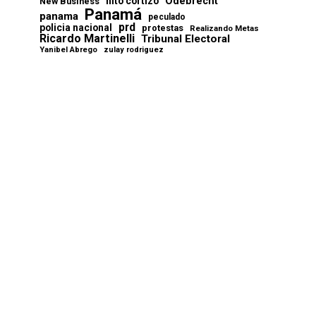
Odebrecht
nito cortizo
New Business
Panamá
panama
peculado
prd
policia nacional
protestas
Realizando Metas
Ricardo Martinelli
Tribunal Electoral
Yanibel Abrego
zulay rodriguez