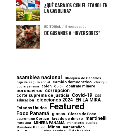
¿QUÉ CARAJOS CON EL ETANOL EN
LA GASOLINA?
EDITORIAL
5 meses atrás
DE GUSANOS A “INVERSORES”
asamblea nacional
Blanqueo de Capitales
cambio democratico
chiriqui
caja de seguro social
contrato minero
colon
cobre panama
Colón
corrupcion
coronavirus
Covid-19
corte suprema de justicia
CSS
elecciones 2024
EN LA MIRA
educacion
Featured
Estados Unidos
Foco Panamá
glosas
Glosas de Foco
martinelli
lavado de dinero
Laurentino Cortizo
meduca
MINERA PANAMA
ministerio publico
Minsa
narcotrafico
Ministerio Público