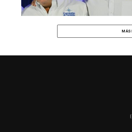
MÁS 
E