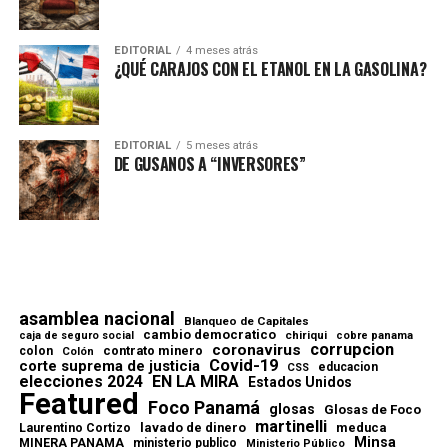
EDITORIAL
4 meses atrás
¿QUÉ CARAJOS CON EL ETANOL EN LA GASOLINA?
EDITORIAL
5 meses atrás
DE GUSANOS A “INVERSORES”
asamblea nacional
Blanqueo de Capitales
cambio democratico
chiriqui
caja de seguro social
cobre panama
corrupcion
coronavirus
contrato minero
colon
Colón
Covid-19
corte suprema de justicia
educacion
CSS
elecciones 2024
EN LA MIRA
Estados Unidos
Featured
Foco Panamá
glosas
Glosas de Foco
martinelli
lavado de dinero
meduca
Laurentino Cortizo
Minsa
MINERA PANAMA
ministerio publico
Ministerio Público