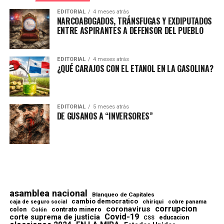
EDITORIAL
4 meses atrás
NARCOABOGADOS, TRÁNSFUGAS Y EXDIPUTADOS
ENTRE ASPIRANTES A DEFENSOR DEL PUEBLO
EDITORIAL
4 meses atrás
¿QUÉ CARAJOS CON EL ETANOL EN LA GASOLINA?
EDITORIAL
5 meses atrás
DE GUSANOS A “INVERSORES”
asamblea nacional
Blanqueo de Capitales
cambio democratico
chiriqui
caja de seguro social
cobre panama
corrupcion
coronavirus
contrato minero
colon
Colón
Covid-19
corte suprema de justicia
educacion
CSS