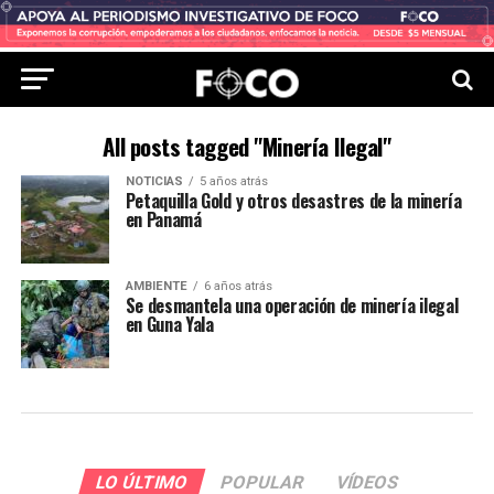
All posts tagged "Minería Ilegal"
NOTICIAS
5 años atrás
Petaquilla Gold y otros desastres de la minería
en Panamá
AMBIENTE
6 años atrás
Se desmantela una operación de minería ilegal
en Guna Yala
LO ÚLTIMO
POPULAR
VÍDEOS