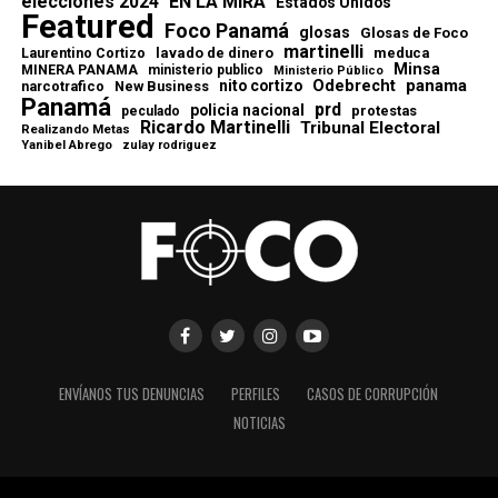
elecciones 2024
EN LA MIRA
Estados Unidos
Featured
Foco Panamá
glosas
Glosas de Foco
martinelli
lavado de dinero
meduca
Laurentino Cortizo
Minsa
MINERA PANAMA
ministerio publico
Ministerio Público
Odebrecht
panama
nito cortizo
narcotrafico
New Business
Panamá
prd
policia nacional
protestas
peculado
Ricardo Martinelli
Tribunal Electoral
Realizando Metas
Yanibel Abrego
zulay rodriguez
ENVÍANOS TUS DENUNCIAS
PERFILES
CASOS DE CORRUPCIÓN
NOTICIAS