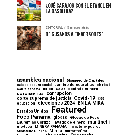
¿QUÉ CARAJOS CON EL ETANOL EN
LA GASOLINA?
EDITORIAL
5 meses atrás
DE GUSANOS A “INVERSORES”
asamblea nacional
Blanqueo de Capitales
cambio democratico
chiriqui
caja de seguro social
contrato minero
colon
cobre panama
Colón
corrupcion
coronavirus
Covid-19
corte suprema de justicia
CSS
elecciones 2024
EN LA MIRA
educacion
Featured
Estados Unidos
Foco Panamá
glosas
Glosas de Foco
martinelli
lavado de dinero
Laurentino Cortizo
meduca
MINERA PANAMA
ministerio publico
Minsa
narcotrafico
Ministerio Público