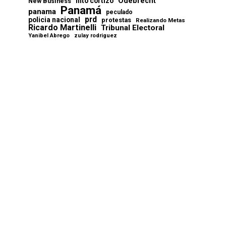
Odebrecht
nito cortizo
New Business
Panamá
panama
peculado
prd
policia nacional
protestas
Realizando Metas
Ricardo Martinelli
Tribunal Electoral
Yanibel Abrego
zulay rodriguez