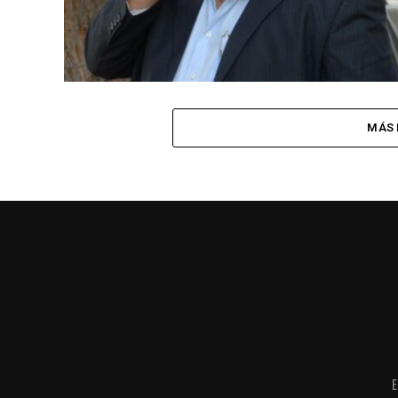
MÁS 
E