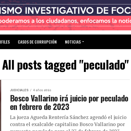
RFILES
CASOS DE CORRUPCIÓN
NOTICIAS
All posts tagged "peculado"
JUDICIALES
4 años atrás
Bosco Vallarino irá juicio por peculado
en febrero de 2023
La jueza Agueda Rentería Sánchez agendó el juicio
contra el exalcalde capitalino Bosco Vallarino por