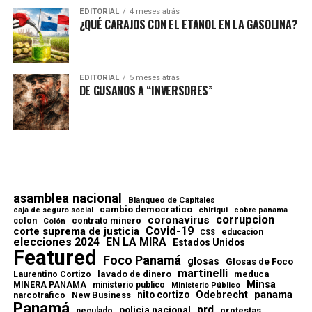
EDITORIAL
4 meses atrás
¿QUÉ CARAJOS CON EL ETANOL EN LA GASOLINA?
EDITORIAL
5 meses atrás
DE GUSANOS A “INVERSORES”
asamblea nacional
Blanqueo de Capitales
cambio democratico
chiriqui
caja de seguro social
cobre panama
corrupcion
coronavirus
contrato minero
colon
Colón
Covid-19
corte suprema de justicia
educacion
CSS
elecciones 2024
EN LA MIRA
Estados Unidos
Featured
Foco Panamá
glosas
Glosas de Foco
martinelli
lavado de dinero
meduca
Laurentino Cortizo
Minsa
MINERA PANAMA
ministerio publico
Ministerio Público
Odebrecht
panama
nito cortizo
narcotrafico
New Business
Panamá
prd
policia nacional
protestas
peculado