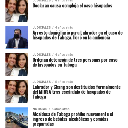
JUDICIALES
4 años atrás
Declaran causa compleja el caso hisopados
JUDICIALES
4 años atrás
Arresto domiciliario para Labrador en el caso de
hisopados de Taboga, lloró en la audiencia
JUDICIALES
4 años atrás
Ordenan detención de tres personas por caso
de hisopados en Taboga
JUDICIALES
5 años atrás
Labrador y Chang son destituidos formalmente
del MINSA tras escándalo de hisopados de
Taboga
NOTICIAS
5 años atrás
Alcaldesa de Taboga prohibe nuevamente el
ingreso de bebidas alcohólicas y comidas
preparadas