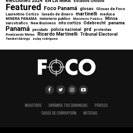
elecciones 2024
EN LA MIRA
Estados Unidos
Featured
Foco Panamá
glosas
Glosas de Foco
martinelli
lavado de dinero
meduca
Laurentino Cortizo
Minsa
MINERA PANAMA
ministerio publico
Ministerio Público
Odebrecht
panama
nito cortizo
narcotrafico
New Business
Panamá
prd
policia nacional
protestas
peculado
Ricardo Martinelli
Tribunal Electoral
Realizando Metas
Yanibel Abrego
zulay rodriguez
NOSOTROS
ENVÍANOS TUS DENUNCIAS
PERFILES
CASOS DE CORRUPCIÓN
NOTICIAS