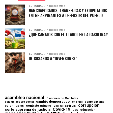
EDITORIAL
4 meses atrás
NARCOABOGADOS, TRÁNSFUGAS Y EXDIPUTADOS
ENTRE ASPIRANTES A DEFENSOR DEL PUEBLO
EDITORIAL
4 meses atrás
¿QUÉ CARAJOS CON EL ETANOL EN LA GASOLINA?
EDITORIAL
4 meses atrás
DE GUSANOS A “INVERSORES”
asamblea nacional
Blanqueo de Capitales
cambio democratico
chiriqui
caja de seguro social
cobre panama
corrupcion
coronavirus
contrato minero
colon
Colón
Covid-19
corte suprema de justicia
educacion
CSS