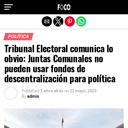
Salir de la versión móvil
POLÍTICA
Tribunal Electoral comunica lo
obvio: Juntas Comunales no
pueden usar fondos de
descentralización para política
Published
3 años atrás
on
23 mayo, 2023
By
admin