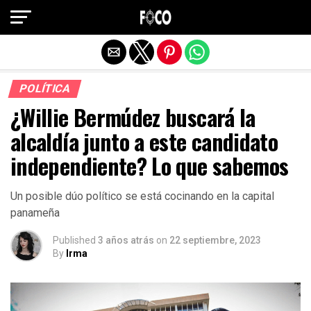
Salir de la versión móvil
POLÍTICA
¿Willie Bermúdez buscará la
alcaldía junto a este candidato
independiente? Lo que sabemos
Un posible dúo político se está cocinando en la capital
panameña
Published
3 años atrás
on
22 septiembre, 2023
By
Irma