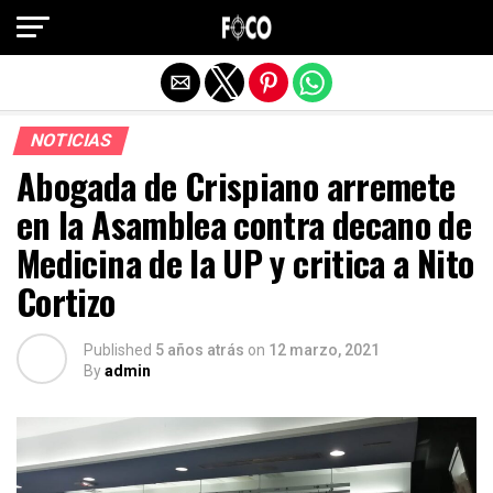
Salir de la versión móvil
NOTICIAS
Abogada de Crispiano arremete
en la Asamblea contra decano de
Medicina de la UP y critica a Nito
Cortizo
Published
5 años atrás
on
12 marzo, 2021
By
admin