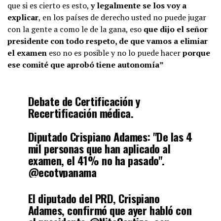
que si es cierto es esto,
y legalmente se los voy a
explicar
, en los países de derecho usted no puede jugar
con la gente a como le de la gana, eso
que dijo el señor
presidente con todo respeto, de que vamos a elimiar
el examen
eso no es posible y no lo puede hacer
porque
ese comité que aprobó tiene autonomía”
Debate de Certificación y
Recertificación médica.
Diputado Crispiano Adames: "De las 4
mil personas que han aplicado al
examen, el 41% no ha pasado".
@ecotvpanama
pic.twitter.com/Of3fDdkpt7
El diputado del PRD, Crispiano
Adames, confirmó que ayer habló con
— Félix Antonio Chávez (@felixchaveztv)
March 12, 2021