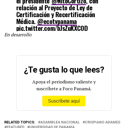
el presidente
@NitoCortizo
, con
relación al Proyecto de Ley de
Certificación y Recertificación
Médica.
@ecotvpanama
pic.twitter.com/bJsZuKXCOD
En desarrollo
— Félix Antonio Chávez (@felixchaveztv)
March 12, 2021
¿Te gusta lo que lees?
Apoya el periodismo valiente y
suscríbete a Foco Panamá.
Suscríbete aquí
RELATED TOPICS:
ASAMBLEA NACIONAL
CRISPIANO ADAMES
FEATURED
UNIVERSIDAD DE PANAMA