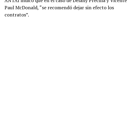
ANTAI indicó que en el caso de Delany Precilla y Vicente
Paul McDonald, “se recomendó dejar sin efecto los
contratos”.