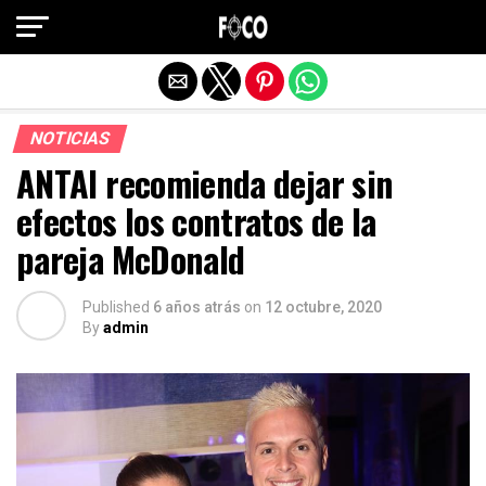
Salir de la versión móvil
NOTICIAS
ANTAI recomienda dejar sin
efectos los contratos de la
pareja McDonald
Published
6 años atrás
on
12 octubre, 2020
By
admin