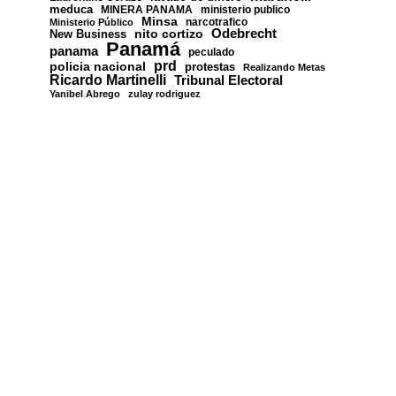
meduca
MINERA PANAMA
ministerio publico
Minsa
narcotrafico
Ministerio Público
nito cortizo
Odebrecht
New Business
Panamá
panama
peculado
prd
policia nacional
protestas
Realizando Metas
Ricardo Martinelli
Tribunal Electoral
Yanibel Abrego
zulay rodriguez