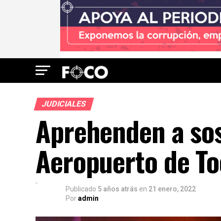
JUDICIALES
Aprehenden a sos
Aeropuerto de T
Publicado
5 años atrás
en
21 enero, 2022
Por
admin