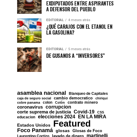
EXDIPUTADOS ENTRE ASPIRANTES
A DEFENSOR DEL PUEBLO
EDITORIAL
4 meses atrás
¿QUÉ CARAJOS CON EL ETANOL EN
LA GASOLINA?
EDITORIAL
5 meses atrás
DE GUSANOS A “INVERSORES”
asamblea nacional
Blanqueo de Capitales
cambio democratico
caja de seguro social
chiriqui
contrato minero
colon
cobre panama
Colón
corrupcion
coronavirus
Covid-19
corte suprema de justicia
CSS
EN LA MIRA
elecciones 2024
educacion
Featured
Estados Unidos
Foco Panamá
glosas
Glosas de Foco
martinelli
lavado de dinero
Laurentino Cortizo