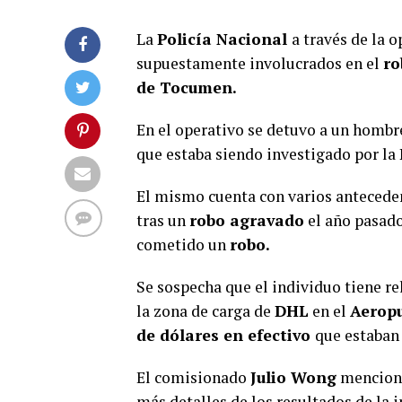
La
Policía Nacional
a través de la 
supuestamente involucrados en el
ro
de Tocumen.
En el operativo se detuvo a un homb
que estaba siendo investigado por la 
El mismo cuenta con varios antecedent
tras un
robo agravado
el año pasad
cometido un
robo.
Se sospecha que el individuo tiene re
la zona de carga de
DHL
en el
Aerop
de dólares en efectivo
que estaban 
El comisionado
Julio Wong
mencionó
más detalles de los resultados de la 