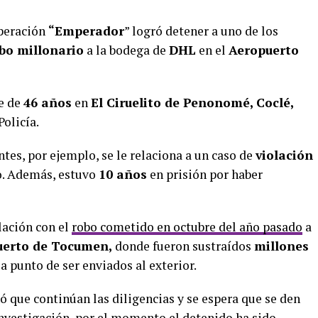
operación
“Emperador
” logró detener a uno de los
bo millonario
a la bodega de
DHL
en el
Aeropuerto
re de
46 años
en
El Ciruelito de Penonomé, Coclé,
Policía.
es, por ejemplo, se le relaciona a un caso de
violación
o. Además, estuvo
10 años
en prisión por haber
lación con el
robo cometido en octubre del año pasado
a
uerto de Tocumen,
donde fueron sustraídos
millones
a punto de ser enviados al exterior.
 que continúan las diligencias y se espera que se den
investigación, por el momento el detenido ha sido