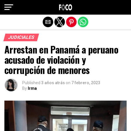
Salir de la versión móvil
JUDICIALES
Arrestan en Panamá a peruano
acusado de violación y
corrupción de menores
Published
3 años atrás
on
7 febrero, 2023
By
Irma