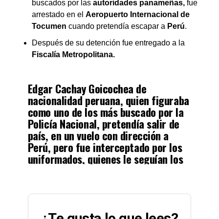
buscados por las
autoridades panameñas,
fue
arrestado en el
Aeropuerto Internacional de
Tocumen
cuando pretendía escapar a
Perú
.
Después de su detención fue entregado a la
Fiscalía Metropolitana.
Edgar Cachay Goicochea de
nacionalidad peruana, quien figuraba
como uno de los más buscado por la
Policía Nacional, pretendía salir de
país, en un vuelo con dirección a
Perú, pero fue interceptado por los
uniformados, quienes le seguían los
pasos.
pic.twitter.com/vicbSO4OPM
— Policía Nacional (@ProtegeryServir)
February 7, 2023
¿Te gusta lo que lees?