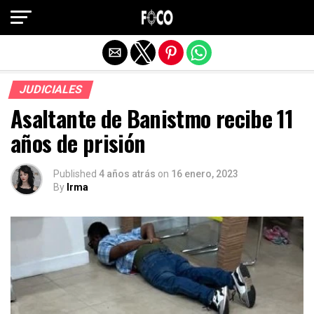
Salir de la versión móvil
JUDICIALES
Asaltante de Banistmo recibe 11
años de prisión
Published
4 años atrás
on
16 enero, 2023
By
Irma