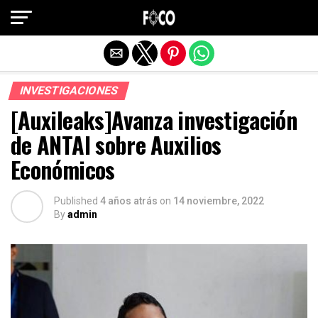
Salir de la versión móvil
INVESTIGACIONES
[Auxileaks]Avanza investigación
de ANTAI sobre Auxilios
Económicos
Published
4 años atrás
on
14 noviembre, 2022
By
admin