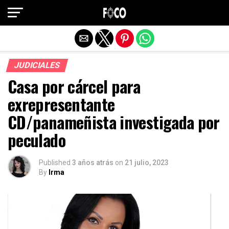
Salir de la versión móvil
JUDICIALES
Casa por cárcel para
exrepresentante
CD/panameñista investigada por
peculado
Published
3 años atrás
on
21 julio, 2023
By
Irma