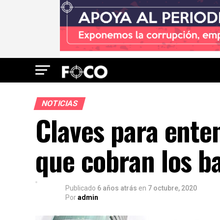
NOTICIAS
Claves para enten
que cobran los b
Publicado
6 años atrás
en
7 octubre, 2020
Por
admin