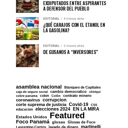
EXDIPUTADOS ENTRE ASPIRANTES
A DEFENSOR DEL PUEBLO
EDITORIAL
4 meses atrás
¿QUÉ CARAJOS CON EL ETANOL EN
LA GASOLINA?
EDITORIAL
5 meses atrás
DE GUSANOS A “INVERSORES”
asamblea nacional
Blanqueo de Capitales
cambio democratico
caja de seguro social
chiriqui
contrato minero
colon
cobre panama
Colón
corrupcion
coronavirus
Covid-19
corte suprema de justicia
CSS
EN LA MIRA
elecciones 2024
educacion
Featured
Estados Unidos
Foco Panamá
glosas
Glosas de Foco
martinelli
lavado de dinero
Laurentino Cortizo