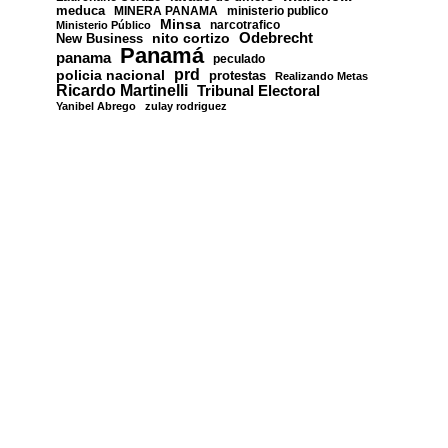
meduca
MINERA PANAMA
ministerio publico
Minsa
narcotrafico
Ministerio Público
nito cortizo
Odebrecht
New Business
Panamá
panama
peculado
prd
policia nacional
protestas
Realizando Metas
Ricardo Martinelli
Tribunal Electoral
Yanibel Abrego
zulay rodriguez