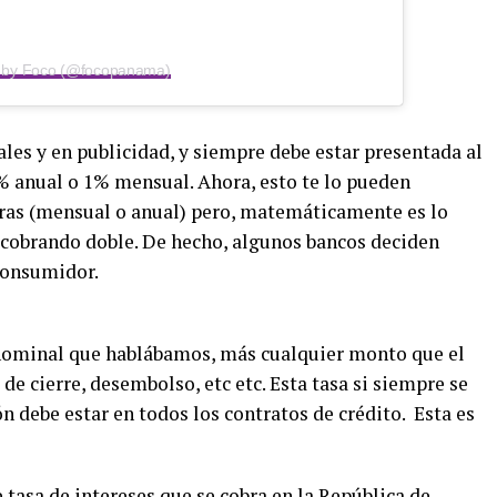
d by Foco (@focopanama)
ales y en publicidad, y siempre debe estar presentada al
2% anual o 1% mensual. Ahora, esto te lo pueden
eras (mensual o anual) pero, matemáticamente es lo
 cobrando doble. De hecho, algunos bancos deciden
 consumidor.
s nominal que hablábamos, más cualquier monto que el
e cierre, desembolso, etc etc. Esta tasa si siempre se
n debe estar en todos los contratos de crédito. Esta es
.
 tasa de intereses que se cobra en la República de