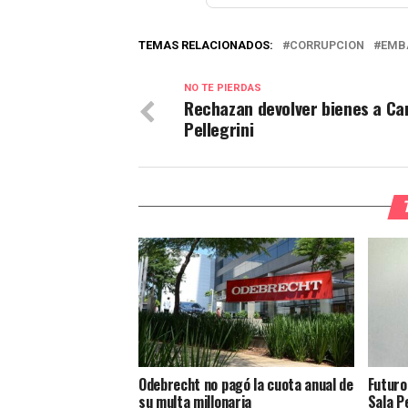
TEMAS RELACIONADOS:
CORRUPCION
EMB
NO TE PIERDAS
Rechazan devolver bienes a Ca
Pellegrini
Odebrecht no pagó la cuota anual de
Futuro
su multa millonaria
Sala P