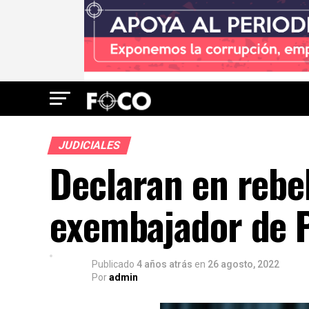
JUDICIALES
Declaran en rebel
exembajador de 
Publicado
4 años atrás
en
26 agosto, 2022
Por
admin