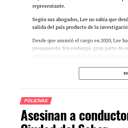
representante.
Según sus abogados, Lee no sabía que desd
salida del país producto de la investigaci
Desde que asumió el cargo en 2020, Lee ha
presupuesto. Sin embargo, gran parte de e
administrativos y salariales, dejando sol
infraestructura y servicios públicos. Este 
se destinaron a funcionamiento y solo $4.9
SI
Durante su mandato, Lee incrementó la pla
1,003 funcionarios. Este crecimiento ha su
salarios, alcanzando más de $20.1 millones
POLICIVAS
Asesinan a conducto
La gestión de Lee ha sido objeto de crític
candidato a alcalde, quien ha señalado un