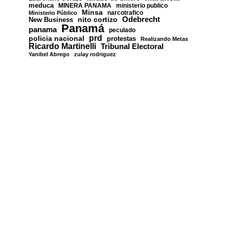
meduca
MINERA PANAMA
ministerio publico
Minsa
narcotrafico
Ministerio Público
nito cortizo
Odebrecht
New Business
Panamá
panama
peculado
prd
policia nacional
protestas
Realizando Metas
Ricardo Martinelli
Tribunal Electoral
Yanibel Abrego
zulay rodriguez