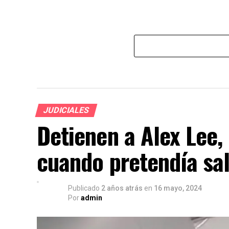
JUDICIALES
Detienen a Alex Lee,
cuando pretendía sal
Publicado
2 años atrás
en
16 mayo, 2024
Por
admin