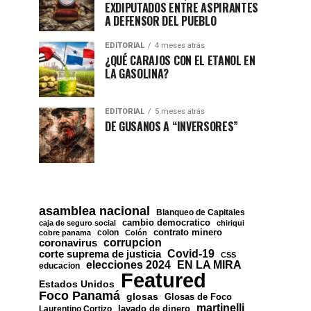
EXDIPUTADOS ENTRE ASPIRANTES
A DEFENSOR DEL PUEBLO
EDITORIAL
4 meses atrás
¿QUÉ CARAJOS CON EL ETANOL EN
LA GASOLINA?
EDITORIAL
5 meses atrás
DE GUSANOS A “INVERSORES”
asamblea nacional
Blanqueo de Capitales
cambio democratico
caja de seguro social
chiriqui
contrato minero
colon
cobre panama
Colón
corrupcion
coronavirus
Covid-19
corte suprema de justicia
CSS
EN LA MIRA
elecciones 2024
educacion
Featured
Estados Unidos
Foco Panamá
glosas
Glosas de Foco
martinelli
lavado de dinero
Laurentino Cortizo