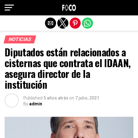
Salir de la versión móvil
NOTICIAS
Diputados están relacionados a
cisternas que contrata el IDAAN,
asegura director de la
institución
Published
5 años atrás
on
7 julio, 2021
By
admin