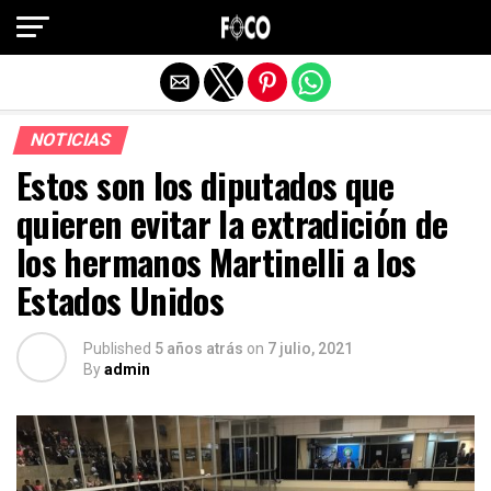
Salir de la versión móvil
NOTICIAS
Estos son los diputados que
quieren evitar la extradición de
los hermanos Martinelli a los
Estados Unidos
Published
5 años atrás
on
7 julio, 2021
By
admin