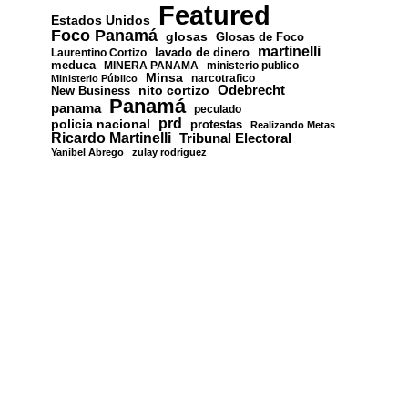
Featured
Estados Unidos
Foco Panamá
glosas
Glosas de Foco
martinelli
lavado de dinero
Laurentino Cortizo
meduca
MINERA PANAMA
ministerio publico
Minsa
narcotrafico
Ministerio Público
nito cortizo
Odebrecht
New Business
Panamá
panama
peculado
prd
policia nacional
protestas
Realizando Metas
Ricardo Martinelli
Tribunal Electoral
Yanibel Abrego
zulay rodriguez