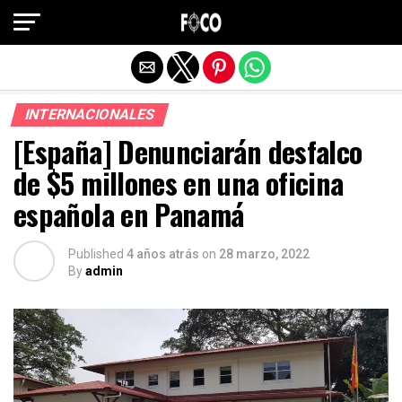
Salir de la versión móvil
INTERNACIONALES
[España] Denunciarán desfalco
de $5 millones en una oficina
española en Panamá
Published
4 años atrás
on
28 marzo, 2022
By
admin