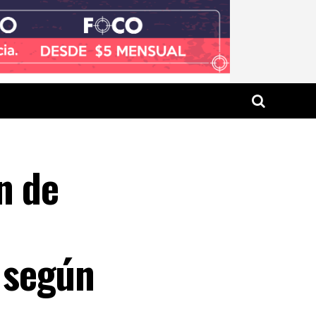
n de
 según