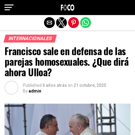
Salir de la versión móvil
INTERNACIONALES
Francisco sale en defensa de las
parejas homosexuales. ¿Que dirá
ahora Ulloa?
Published
6 años atrás
on
21 octubre, 2020
By
admin