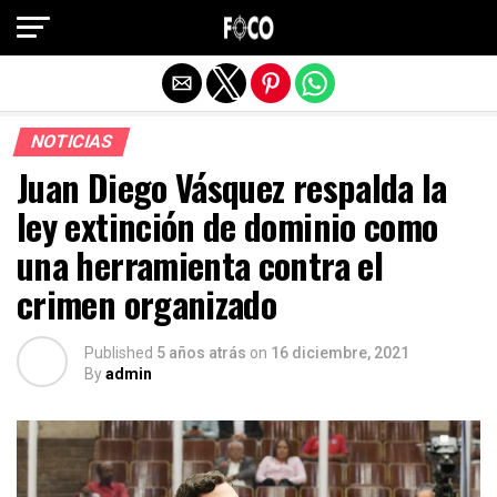
Salir de la versión móvil
NOTICIAS
Juan Diego Vásquez respalda la
ley extinción de dominio como
una herramienta contra el
crimen organizado
Published
5 años atrás
on
16 diciembre, 2021
By
admin