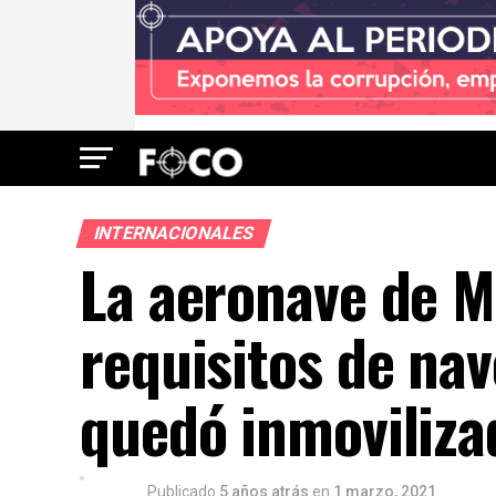
INTERNACIONALES
La aeronave de M
requisitos de nav
quedó inmoviliza
Publicado
5 años atrás
en
1 marzo, 2021