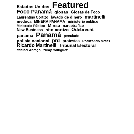
Featured
Estados Unidos
Foco Panamá
glosas
Glosas de Foco
martinelli
lavado de dinero
Laurentino Cortizo
meduca
MINERA PANAMA
ministerio publico
Minsa
narcotrafico
Ministerio Público
nito cortizo
Odebrecht
New Business
Panamá
panama
peculado
prd
policia nacional
protestas
Realizando Metas
Ricardo Martinelli
Tribunal Electoral
Yanibel Abrego
zulay rodriguez