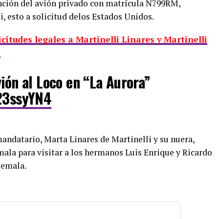
ención del avión privado con matrícula N799RM,
, esto a solicitud delos Estados Unidos.
citudes legales a Martinelli Linares y Martinelli
á
vión al Loco en “La Aurora”
t23ssyYN4
mandatario, Marta Linares de Martinelli y su nuera,
ala para visitar a los hermanos Luis Enrique y Ricardo
temala.