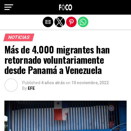
Salir de la versión móvil
NOTICIAS
Más de 4.000 migrantes han
retornado voluntariamente
desde Panamá a Venezuela
Published
4 años atrás
on
10 noviembre, 2022
By
EFE