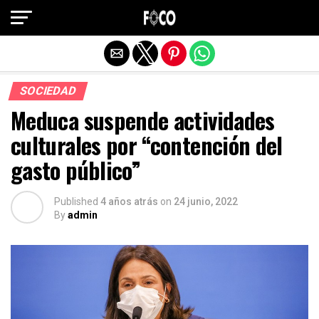
Salir de la versión móvil
SOCIEDAD
Meduca suspende actividades
culturales por “contención del
gasto público”
Published
4 años atrás
on
24 junio, 2022
By
admin