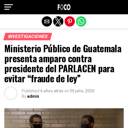
Salir de la versión móvil
INVESTIGACIONES
Ministerio Público de Guatemala
presenta amparo contra
presidente del PARLACEN para
evitar “fraude de ley”
Published
6 años atrás
on
30 julio, 2020
By
admin